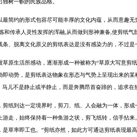
出独树一帜的民族品格。
最简约的形式包容尽可能丰厚的文化内蕴，从而意趣无
炼和传承人灵性发挥的浑融,从而做到形神兼备,使剪纸
线条、脱离文化原义的剪纸表达是没有感染力的，不过是
原生活所感动，逐渐形成一种被称为“草原大写意剪纸
动即动势，是剪纸表达物象在形态与气势上呈现出来的某
中，马儿不是静止或半静止，而是奔腾昂首奋蹄的，追求在
纸到达一定境界时，剪刀、纸、人会融为一体，形成一
上游走，始终保持着一种鱼游之状，剪飞纸转，信手拈来
，是草率即工也。”剪纸亦然，如此方可通达剪纸表现最