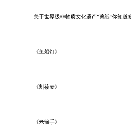
关于世界级非物质文化遗产”剪纸“你知道多
《鱼船灯》
《割莜麦》
《老箭手》