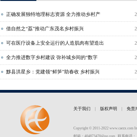
正确发展独特地理标志资源 全力推动乡村产
2
借自然之“荔”推动广东茂名乡村振兴
2
可在医疗设备上安全运行的人造肌肉有望造出
2
全力推进数字乡村建设 弥补城乡间的“数字
2
黟县洪星乡：党建领“鲜笋”助春收 乡村振兴
2
关于我们
|
版权声明
|
免责
Copyright © 2011-2022 www.caezx.co
邮箱：404873470@qq.com 联系电话： 037