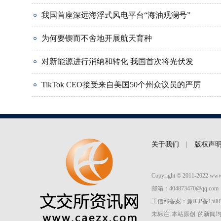
我国首座深远海浮式风电平台“海油观澜号”
为何要锲而不舍地开展航天育种
对新能源进行消纳和转化 我国首次将光伏发
TikTok CEO接受来自美国50个州众议员的严厉
关于我们
|
版权声
Copyright © 2011-2022 w
邮箱：404873470@qq.com
工信部备案：
豫ICP备1500
未标注"本站原创"的新闻